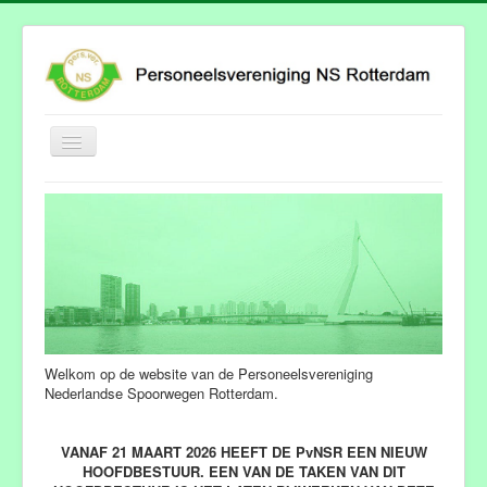
Schakelen
navigatie
Hoofdpagina
Afdelingen
Stootjuk
Folder "de Poort"
Agenda
Welkom op de website van de Personeelsvereniging
Hoofdbestuur
Nederlandse Spoorwegen Rotterdam.
Foto's
VANAF 21 MAART 2026 HEEFT DE PvNSR EEN NIEUW
HOOFDBESTUUR. EEN VAN DE TAKEN VAN DIT