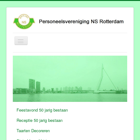
Schakelen
navigatie
Hoofdpagina
Afdelingen
Stootjuk
Folder "de Poort"
Agenda
Hoofdbestuur
Feestavond 50 jarig bestaan
Foto's
Receptie 50 jarig bestaan
Taarten Decoreren