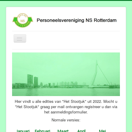
Schakelen
navigatie
Hoofdpagina
Afdelingen
Stootjuk
Folder "de Poort"
Agenda
Hier vindt u alle edities van "Het Stootjuk" uit 2022. Mocht u
Hoofdbestuur
"Het Stootjuk" graag per mail ontvangen registreer u dan via
het aanmeldingsformulier.
Foto's
Normale versies:
Januari
Februari
Maart
April
Mei